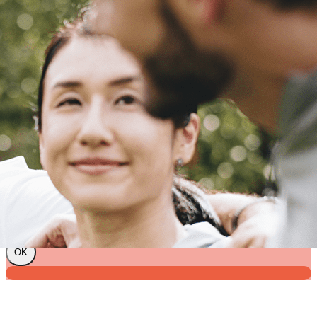
Exporter les lignes sélectionnées
Exporter toutes les colonnes
Exporter uniquement les colonnes affichées
Menu
?>
Images de la page d'accueil
Cliquez pour éditer
Texte, bouton et/ou inscription à la newsletter
Cliquez pour éditer
Je m'abonne à la newsletter
OK