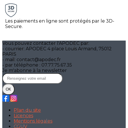
Les paiements en ligne sont protégés par le 3D-
Secure.
Vous pouvez contacter l'APODEC par:
- courrier: APODEC 4 place Louis Armand, 75012
PARIS
- mail: contact@apodec.fr
- par téléphone : 07.77.75.67.35
Je m'abonne à la newsletter
OK
Plan du site
Licences
Mentions légales
CGUV