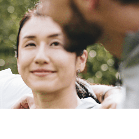
Exporter les lignes sélectionnées
Exporter toutes les colonnes
Exporter uniquement les colonnes affichées
Menu
?>
Images de la page d'accueil
Cliquez pour éditer