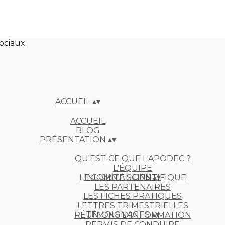
ociaux
ACCUEIL
▴
▾
ACCUEIL
BLOG
PRÉSENTATION
▴
▾
QU'EST-CE QUE L'APODEC ?
L'ÉQUIPE
INFORMATIONS
▴
▾
LE COMITÉ SCIENTIFIQUE
LES PARTENAIRES
LES FICHES PRATIQUES
LETTRES TRIMESTRIELLES
TÉMOIGNAGES
▴
▾
RÉUNIONS D'INFORMATION
PERMIS DE CONDUIRE