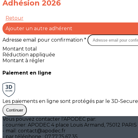
Adhésion 2026
Retour
Ajouter un autre adhérent
Adresse email pour confirmation *
Montant total
Réduction appliquée
Montant à régler
Paiement en ligne
Les paiements en ligne sont protégés par le 3D-Secure
Continuer
Vous pouvez contacter l'APODEC par:
- courrier: APODEC 4 place Louis Armand, 75012 PARIS
- mail: contact@apodec.fr
- par téléphone : 07.77.75.67.35