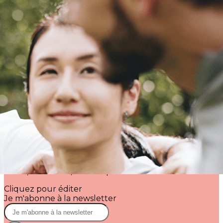
Exporter les lignes sélectionnées
Exporter toutes les colonnes
Exporter uniquement les colonnes affichées
Menu
<
>
Accueil
Blog
?>
Images de la page d'accueil
Cliquez pour éditer
Texte, bouton et/ou inscription à la newsletter
Cliquez pour éditer
Je m'abonne à la newsletter