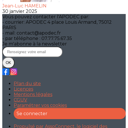
Jean-Luc HAMELIN
30 janvier 2025
Vous pouvez contacter l'APODEC par:
- courrier: APODEC 4 place Louis Armand, 75012
PARIS
- mail: contact@apodec.fr
- par téléphone : 07.77.75.67.35
Je m'abonne à la newsletter
OK
Plan du site
Licences
Mentions légales
CGUV
Paramétrer vos cookies
Se connecter
Propulsé par AssoConnect, le logiciel des