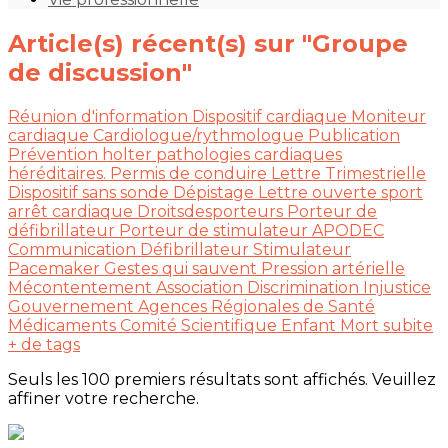
Article(s) récent(s) sur "Groupe
de discussion"
Réunion d'information
Dispositif cardiaque
Moniteur
cardiaque
Cardiologue/rythmologue
Publication
Prévention
holter
pathologies cardiaques
héréditaires.
Permis de conduire
Lettre Trimestrielle
Dispositif sans sonde
Dépistage
Lettre ouverte
sport
arrêt cardiaque
Droitsdesporteurs
Porteur de
défibrillateur
Porteur de stimulateur
APODEC
Communication
Défibrillateur
Stimulateur
Pacemaker
Gestes qui sauvent
Pression artérielle
Mécontentement Association
Discrimination
Injustice
Gouvernement
Agences Régionales de Santé
Médicaments
Comité Scientifique
Enfant
Mort subite
+ de tags
Seuls les 100 premiers résultats sont affichés. Veuillez
affiner votre recherche.