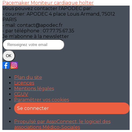
Pacemaker
Moniteur cardiaque
holter
Vous pouvez contacter l'APODEC par:
- courrier: APODEC 4 place Louis Armand, 75012
PARIS
- mail: contact@apodec.fr
- par téléphone : 07.77.75.67.35
Je m'abonne à la newsletter
OK
Plan du site
Licences
Mentions légales
CGUV
Paramétrer vos cookies
Se connecter
Propulsé par AssoConnect, le logiciel des
associations Médico-Sociales