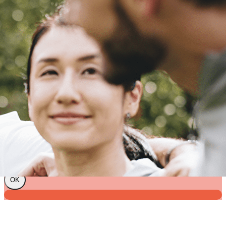
Exporter les lignes sélectionnées
Exporter toutes les colonnes
Exporter uniquement les colonnes affichées
Menu
?>
Images de la page d'accueil
Cliquez pour éditer
Texte, bouton et/ou inscription à la newsletter
Cliquez pour éditer
Je m'abonne à la newsletter
OK