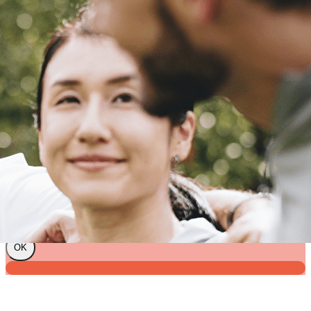
Exporter les lignes sélectionnées
Exporter toutes les colonnes
Exporter uniquement les colonnes affichées
Menu
?>
Images de la page d'accueil
Cliquez pour éditer
Texte, bouton et/ou inscription à la newsletter
Cliquez pour éditer
Je m'abonne à la newsletter
OK