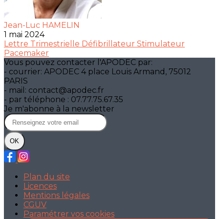
Jean-Luc HAMELIN
1 mai 2024
Lettre Trimestrielle
Défibrillateur
Stimulateur
Pacemaker
Vous pouvez contacter l'APODEC par:
- courrier: APODEC 4 place Louis Armand, 75012
PARIS
- mail: contact@apodec.fr
- par téléphone : 07.77.75.67.35
Je m'abonne à la newsletter
OK
Plan du site
Licences
Mentions légales
CGUV
Paramétrer vos cookies