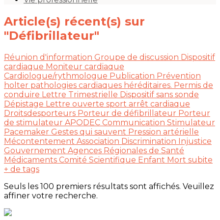
Article(s) récent(s) sur
"Défibrillateur"
Réunion d'information
Groupe de discussion
Dispositif
cardiaque
Moniteur cardiaque
Cardiologue/rythmologue
Publication
Prévention
holter
pathologies cardiaques héréditaires.
Permis de
conduire
Lettre Trimestrielle
Dispositif sans sonde
Dépistage
Lettre ouverte
sport
arrêt cardiaque
Droitsdesporteurs
Porteur de défibrillateur
Porteur
de stimulateur
APODEC
Communication
Stimulateur
Pacemaker
Gestes qui sauvent
Pression artérielle
Mécontentement Association
Discrimination
Injustice
Gouvernement
Agences Régionales de Santé
Médicaments
Comité Scientifique
Enfant
Mort subite
+ de tags
Seuls les 100 premiers résultats sont affichés. Veuillez
affiner votre recherche.