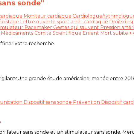
f sans sonde"
 cardiaque
Moniteur cardiaque
Cardiologue/rythmolog
épistage
Lettre ouverte
sport
arrêt cardiaque
Droitsdes
imulateur
Pacemaker
Gestes qui sauvent
Pression artér
é
Médicaments
Comité Scientifique
Enfant
Mort subite
+ 
affiner votre recherche.
 vigilantsUne grande étude américaine, menée entre 201
nication
Dispositif sans sonde
Prévention
Dispositif ca
.
illateur sans sonde et un stimulateur sans sonde. Merci 