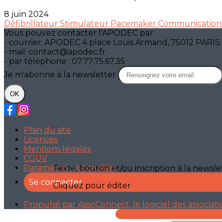
8 juin 2024
Défibrillateur
Stimulateur
Pacemaker
Communicatio
Vous pouvez contacter l'APODEC par:
- courrier: APODEC 4 place Louis Armand, 75012 PARIS
- mail: contact@apodec.fr
- par téléphone : 07.77.75.67.35
Je m'abonne à la newsletter
OK
Plan du site
Licences
Mentions légales
CGUV
Paramétrer vos cookies
Texte, bouton et/ou inscription à la newsle
Se connecter
Cliquez pour éditer
Propulsé par AssoConnect, le logiciel des associat