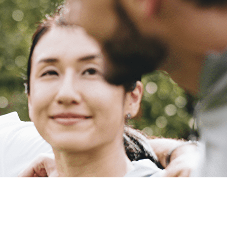
Exporter les lignes sélectionnées
Exporter toutes les colonnes
Exporter uniquement les colonnes affichées
Menu
?>
Images de la page d'accueil
Cliquez pour éditer