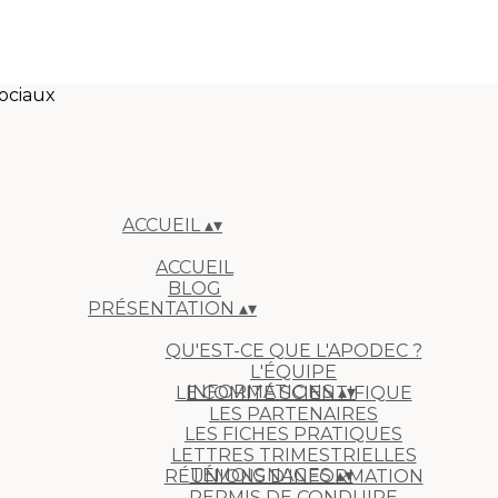
ociaux
ACCUEIL
▴
▾
ACCUEIL
BLOG
PRÉSENTATION
▴
▾
QU'EST-CE QUE L'APODEC ?
L'ÉQUIPE
INFORMATIONS
▴
▾
LE COMITÉ SCIENTIFIQUE
LES PARTENAIRES
LES FICHES PRATIQUES
LETTRES TRIMESTRIELLES
TÉMOIGNAGES
▴
▾
RÉUNIONS D'INFORMATION
PERMIS DE CONDUIRE